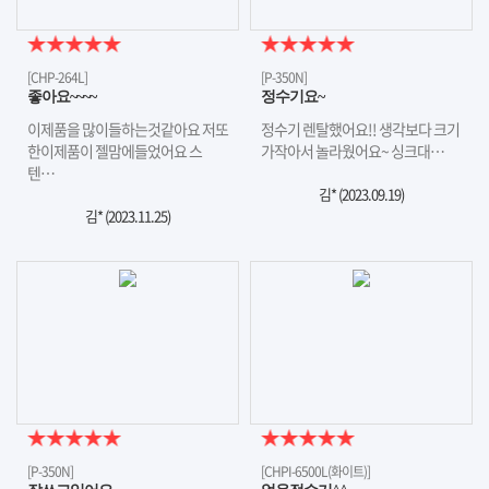
[CHP-264L]
[P-350N]
좋아요~~~~
정수기요~
이제품을 많이들하는것같아요 저또
정수기 렌탈했어요!! 생각보다 크기
한이제품이 젤맘에들었어요 스
가작아서 놀라웠어요~ 싱크대…
텐…
김* (
2023.09.19
)
김* (
2023.11.25
)
[P-350N]
[CHPI-6500L(화이트)]