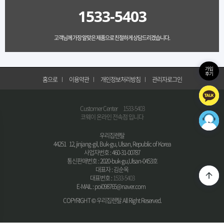
1533-5403
고객님께 가장 알맞은 제품으로 친절하게 상담드리겠습니다.
가입
후기
홈으로
이용약관
개인정보처리방침
관리자로그인
Customer Center
1533-5403
코웨이 온라인 전속점 입니다
우리집렌탈
44251 12, jinjang-gil, Buk-gu, Ulsan, Republic of Korea
사업자번호 : 460-31-00787
통신판매번호 : 2020-buk-gu,Ulsan-0453호
대표자 : 김순옥
대표번호 :
1533-5403
E-MAIL : poi098765@naver.com
COPYRIGHT © 우리집렌탈 All Right Reserved.