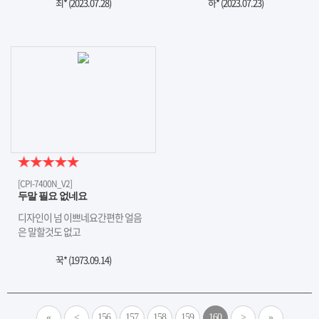
최* (
2023.07.28
)
하* (
2023.07.23
)
[CPI-7400N_V2]
두말 필요 없네요
디자인이 넘 이쁘네요간편한 얼음
은 말할것도 없고
꾹* (
1973.09.14
)
«
<
156
157
158
159
160
>
»