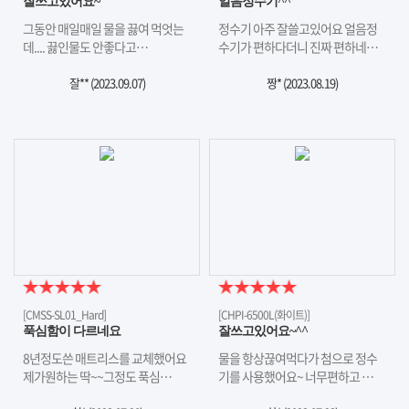
잘쓰고있어요~
얼음정수기^^
그동안 매일매일 물을 끓여 먹엇는
정수기 아주 잘쓸고있어요 얼음정
데.... 끓인물도 안좋다고…
수기가 편하다더니 진짜 편하네…
잘** (
2023.09.07
)
짱* (
2023.08.19
)
[CMSS-SL01_Hard]
[CHPI-6500L(화이트)]
푹심함이 다르네요
잘쓰고있어요~^^
8년정도쓴 매트리스를 교체했어요
물을 항상끊여먹다가 첨으로 정수
제가원하는 딱~~그정도 푹심…
기를 사용했어요~ 너무편하고 …