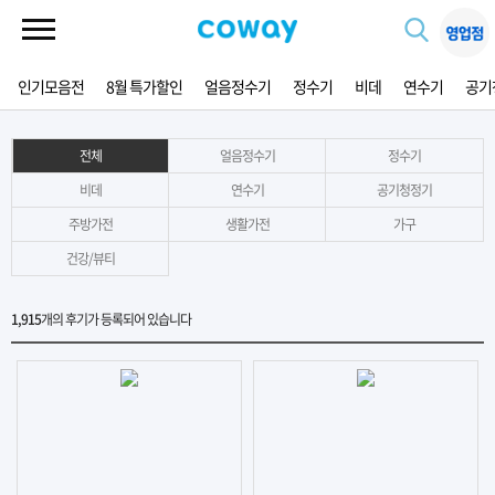
인기모음전
8월 특가할인
얼음정수기
정수기
비데
연수기
공기
전체
얼음정수기
정수기
비데
연수기
공기청정기
주방가전
생활가전
가구
건강/뷰티
1,915
개의 후기가 등록되어 있습니다