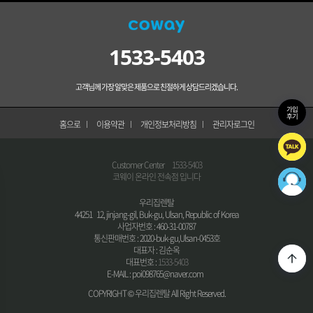
1533-5403
고객님께 가장 알맞은 제품으로 친절하게 상담드리겠습니다.
가입
후기
홈으로
이용약관
개인정보처리방침
관리자로그인
Customer Center
1533-5403
코웨이 온라인 전속점 입니다
우리집렌탈
44251 12, jinjang-gil, Buk-gu, Ulsan, Republic of Korea
사업자번호 : 460-31-00787
통신판매번호 : 2020-buk-gu,Ulsan-0453호
대표자 : 김순옥
대표번호 :
1533-5403
E-MAIL : poi098765@naver.com
COPYRIGHT © 우리집렌탈 All Right Reserved.