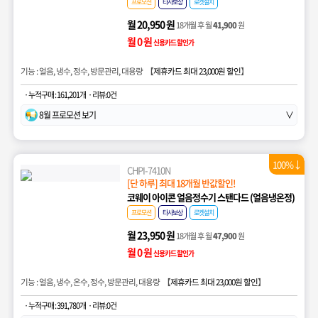
프로모션
타사보상
로켓설치
월 20,950 원
18개월 후 월
41,900
원
월 0 원
신용카드 할인가
기능 : 얼음, 냉수, 정수, 방문관리, 대용량 【
제휴카드 최대 23,000원 할인
】
· 누적구매 : 161,201개
· 리뷰:0건
8월 프로모션 보기
∨
100%↓
CHPI-7410N
[단 하루] 최대 18개월 반값할인!
코웨이 아이콘 얼음정수기 스탠다드 (얼음냉온정)
프로모션
타사보상
로켓설치
월 23,950 원
18개월 후 월
47,900
원
월 0 원
신용카드 할인가
기능 : 얼음, 냉수, 온수, 정수, 방문관리, 대용량 【
제휴카드 최대 23,000원 할인
】
· 누적구매 : 391,780개
· 리뷰:0건