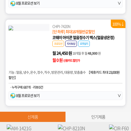
8월 프로모션 보기
∨
100%↓
CHPI-7420N
[단 하루] 최대18개월반값할인
코웨이 아이콘 얼음정수기 맥스(얼음냉온정)
프로모션
타사보상
로켓설치
월 24,450 원
18개월 후 월
48,900
원
월 0 원
신용카드 할인가
기능 : 얼음, 냉수, 온수, 정수, 직수, 방문관리, 대용량, 맞춤출수 【
제휴카드 최대 23,000원
할인
】
· 누적구매 : 687개
· 리뷰:0건
8월 프로모션 보기
∨
신제품
인기제품