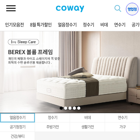
인기모음전
8월 특가할인
얼음정수기
정수기
비데
연수기
공기
얼음정수기
정수기
비데
연수기
공기청정기
주방가전
생활가전
가구
건강/뷰티