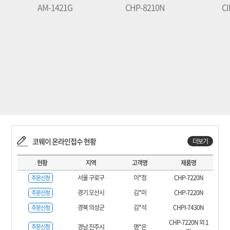
AM-1421G
CHP-8210N
CI
코웨이 온라인접수 현황
더보기
현황
지역
고객명
제품명
서울 구로구
이*정
CHP-7220N
주문신청
경기 오산시
김*미
CHP-7220N
주문신청
경북 의성군
김*석
CHPI-7430N
주문신청
CHP-7220N 외 1
주문신청
경남 진주시
명*은