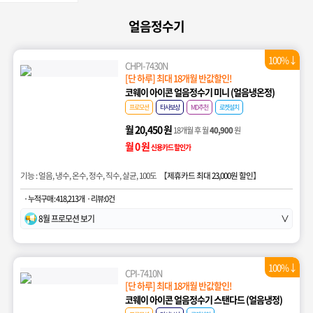
얼음정수기
100%↓
CHPI-7430N
[단 하루] 최대 18개월 반값할인!
코웨이 아이콘 얼음정수기 미니 (얼음냉온정)
프로모션
타사보상
MD추천
로켓설치
월 20,450 원
18개월 후 월
40,900
원
월 0 원
신용카드 할인가
기능 : 얼음, 냉수, 온수, 정수, 직수, 살균, 100도 【
제휴카드 최대 23,000원 할인
】
· 누적구매 : 418,213개
· 리뷰:0건
8월 프로모션 보기
∨
100%↓
CPI-7410N
[단 하루] 최대 18개월 반값할인!
코웨이 아이콘 얼음정수기 스탠다드 (얼음냉정)