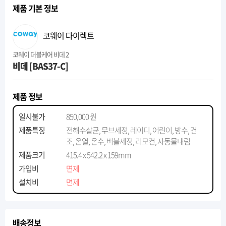
제품 기본 정보
코웨이 다이렉트
코웨이 더블케어 비데 2
비데 [BAS37-C]
제품 정보
일시불가
850,000 원
제품특징
전해수살균, 무브세정, 레이디, 어린이, 방수, 건
조, 온열, 온수, 버블세정, 리모컨, 자동물내림
제품크기
415.4 x 542.2 x 159mm
가입비
면제
설치비
면제
배송정보