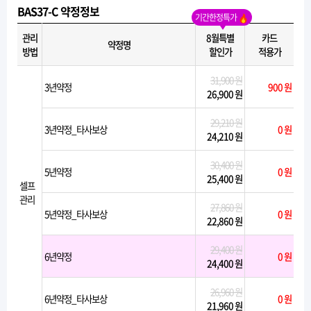
BAS37-C 약정정보
기간한정특가
관리
8월특별
카드
약정명
방법
할인가
적용가
31,900 원
3년약정
900 원
26,900 원
29,210 원
3년약정_타사보상
0 원
24,210 원
30,400 원
5년약정
0 원
25,400 원
셀프
관리
27,860 원
5년약정_타사보상
0 원
22,860 원
29,400 원
6년약정
0 원
24,400 원
26,960 원
6년약정_타사보상
0 원
21,960 원