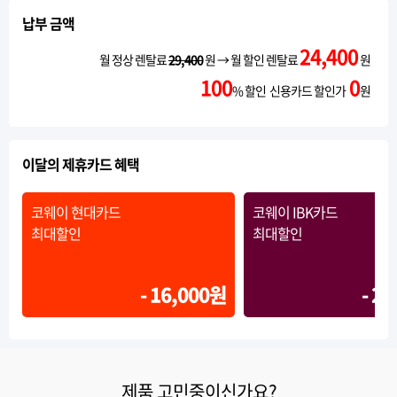
납부 금액
24,400
월 정상 렌탈료
29,400
원 → 월 할인 렌탈료
원
100
0
% 할인 신용카드 할인가
원
이달의 제휴카드 혜택
코웨이 현대카드
코웨이 IBK카드
최대할인
최대할인
- 16,000원
- 2
제품 고민중이신가요?