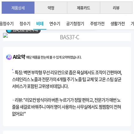
제품상세
약정
제휴카드
리뷰
3초 간편 견적 받기 →
2026년 07월 생산
음정수기
정수기
비데
연수기
공기청정기
주방가전
생활가전
224,532 명이 구매
AI요약
해당 제품을 한눈에 볼 수 있게 요약하였습니다.
· 특징: 벽면 부착형 무선 리모컨으로 좁은 욕실에서도 조작이 간편하며,
스테인리스 노즐과 전문가의 4개월 주기 노즐 팁 교체 및 고온 스팀 살균
서비스가 포함된 고위생 비데입니다.
· 리뷰: "리모컨 방식이라 버튼 누르기가 정말 편하고, 전문가가 매번 노
즐을 새걸로 바꿔주니 여러 명이 사용하는 사무실에서도 찜찜함이 전혀
없어요!"