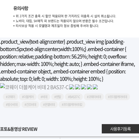
.product_view{text-align:center} .product_view img {padding-
bottom:5px;text-align:center;width:100%;} .embed-container {
position: relative; padding-bottom: 56.25%; height: 0; overflow:
hidden; max-width: 100%; height: auto; } .embed-container iframe,
.embed-container object, .embed-container embed { position:
absolute; top: 0; left: 0; width: 100%; height: 100%; }
#코웨이
#더블케어
#비데
#렌탈
#BAS37-C
#코웨이비데
#프더블케어비데
#방수비데
#건조비데
#온열비데
#프더블케어비데2
포토&동영상 REVIEW
사용후기등록