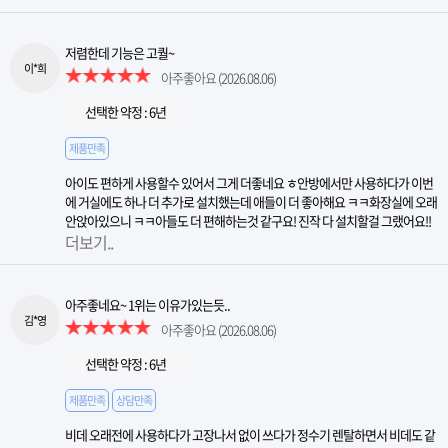
저렴한데 기능은 고퀄~
이*희
아주좋아요
(2026.08.06)
선택한 약정 : 6년
제품만족
아이도 편하게 사용할수 있어서 그게 더좋네요 ㅎ안방에서만 사용하다가 이번
에 거실에도 하나 더 추가로 설치했는데 애들이 더 좋아해요 ㅋㅋ화장실에 오래
안앉아있으니 ㅋㅋ아들도 더 편해하는것 같구요! 진작 다 설치할걸 그랬어요!!
더보기..
아주좋네요~ 1위는 이유가있는듯..
김*영
아주좋아요
(2026.08.06)
선택한 약정 : 6년
제품만족
상담만족
비데 오래전에 사용하다가 고장나서 없이 쓰다가 정수기 렌탈하면서 비데도 같