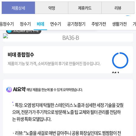
제품상세
약정
제휴카드
리뷰
3초 간편 견적 받기 →
2026년 07월 생산
음정수기
정수기
비데
연수기
공기청정기
주방가전
생활가전
551,689 명이 구매
비데 종합점수
제품의 기능 및 가격, 소비자분들의 후기로 만들어진 점수입니다.
94.1
AI요약
해당 제품을 한눈에 볼 수 있게 요약하였습니다.
· 특징: 오염 방지에 탁월한 스테인리스 노즐과 섬세한 세정 기술을 갖췄
으며, 전문가가 주기적으로 방문해 노즐 팁 교체와 필터 관리를 전담하
는 위생 특화 모델입니다.
· 리뷰: "노즐을 새걸로 매번 갈아주니 공용 화장실인데도 찜찜함이 전