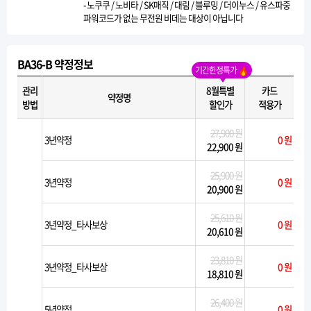
- 노쿠쿠 / 노비타 / SK매직 / 대림 / 블루밍 / 더이누스 / 유스파중
파워코드가 없는 무전원 비데는 대상이 아닙니다
BA36-B 약정정보
기간한정특가
관리
8월특별
카드
약정명
방법
할인가
적용가
27,900 원
3년약정
0 원
22,900 원
25,900 원
3년약정
0 원
20,900 원
25,610 원
3년약정_타사보상
0 원
20,610 원
23,810 원
3년약정_타사보상
0 원
18,810 원
26,400 원
5년약정
0 원