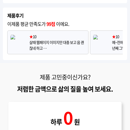
제품후기
이제품 평균 만족도가
99점
이에요.
★
10
★
10
살때 웹페이지 이미지만 대충 보고 음 괜
예~전에 쓰전
찮네 하고 …
년째 그냥 …
제품 고민중이신가요?
저렴한 금액으로 삶의 질을 높여 보세요.
0
하루
원