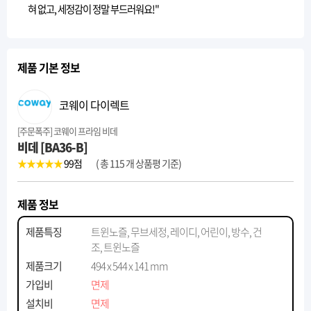
혀 없고, 세정감이 정말 부드러워요!"
제품 기본 정보
코웨이 다이렉트
[주문폭주] 코웨이 프라임 비데
비데 [BA36-B]
★★★★★
99
점
( 총 115 개 상품평 기준)
제품 정보
제품특징
트윈노즐, 무브세정, 레이디, 어린이, 방수, 건
조, 트윈노즐
제품크기
494 x 544 x 141 mm
가입비
면제
설치비
면제