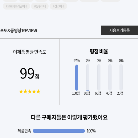
#코웨이프라임비데
#방수비데
#건조비데
포토&동영상 REVIEW
사용후기등록
평점 비율
이제품 평균 만족도
97%
2%
0%
0%
0%
99
점
★★★★★
100점
80점
60점
40점
20점
다른 구매자들은 이렇게 평가했어요
제품만족
100%