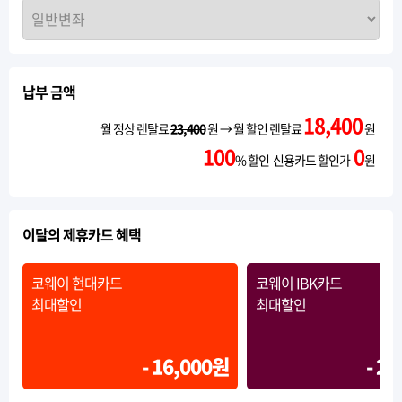
납부 금액
18,400
월 정상 렌탈료
23,400
원 → 월 할인 렌탈료
원
100
0
% 할인 신용카드 할인가
원
이달의 제휴카드 혜택
코웨이 현대카드
코웨이 IBK카드
최대할인
최대할인
- 16,000원
- 2