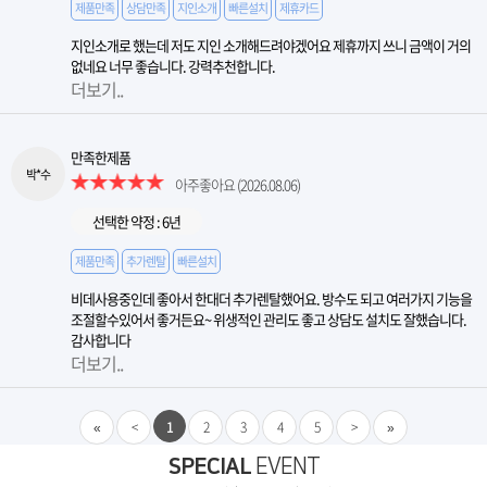
제품만족
상담만족
지인소개
빠른설치
제휴카드
지인소개로 했는데 저도 지인 소개해드려야겠어요 제휴까지 쓰니 금액이 거의
없네요 너무 좋습니다. 강력추천합니다.
더보기..
만족한제품
박*수
아주좋아요
(2026.08.06)
선택한 약정 : 6년
제품만족
추가렌탈
빠른설치
비데사용중인데 좋아서 한대더 추가렌탈했어요. 방수도 되고 여러가지 기능을
조절할수있어서 좋거든요~ 위생적인 관리도 좋고 상담도 설치도 잘했습니다.
감사합니다
더보기..
«
<
1
2
3
4
5
>
»
SPECIAL
EVENT