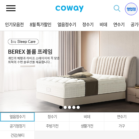
인기모음전
8월 특가할인
얼음정수기
정수기
비데
연수기
공기
얼음정수기
정수기
비데
연수기
공기청정기
주방가전
생활가전
가구
건강/뷰티