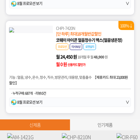
8월 프로모션 보기
∨
100%↓
CHPI-7420N
[단 하루] 최대18개월반값할인
코웨이 아이콘 얼음정수기 맥스(얼음냉온정)
프로모션
타사보상
로켓설치
월 24,450 원
18개월 후 월
48,900
원
월 0 원
신용카드 할인가
기능 : 얼음, 냉수, 온수, 정수, 직수, 방문관리, 대용량, 맞춤출수 【
제휴카드 최대 23,000원
할인
】
· 누적구매 : 687개
· 리뷰:0건
8월 프로모션 보기
∨
신제품
인기제품