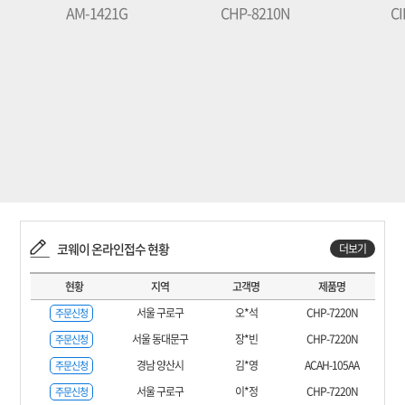
AM-1421G
CHP-8210N
CI
코웨이 온라인접수 현황
더보기
현황
지역
고객명
제품명
서울 구로구
오*석
CHP-7220N
주문신청
서울 동대문구
장*빈
CHP-7220N
주문신청
경남 양산시
김*영
ACAH-105AA
주문신청
서울 구로구
이*정
CHP-7220N
주문신청