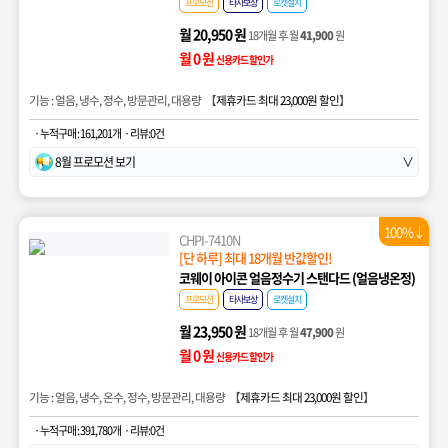
프로모션
타사보상
로켓설치
월 20,950 원
18개월 후 월
41,900
원
월 0 원
신용카드 할인가
기능 : 얼음, 냉수, 정수, 방문관리, 대용량 【
제휴카드 최대 23,000원 할인
】
· 누적구매 : 161,201개
· 리뷰:0건
8월 프로모션 보기
∨
100%↓
CHPI-7410N
[단 하루] 최대 18개월 반값할인!
코웨이 아이콘 얼음정수기 스탠다드 (얼음냉온정)
프로모션
타사보상
로켓설치
월 23,950 원
18개월 후 월
47,900
원
월 0 원
신용카드 할인가
기능 : 얼음, 냉수, 온수, 정수, 방문관리, 대용량 【
제휴카드 최대 23,000원 할인
】
· 누적구매 : 391,780개
· 리뷰:0건