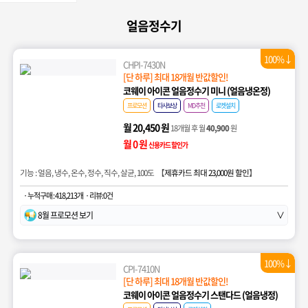
얼음정수기
100%↓
CHPI-7430N
[단 하루] 최대 18개월 반값할인!
코웨이 아이콘 얼음정수기 미니 (얼음냉온정)
프로모션
타사보상
MD추천
로켓설치
월 20,450 원
18개월 후 월
40,900
원
월 0 원
신용카드 할인가
기능 : 얼음, 냉수, 온수, 정수, 직수, 살균, 100도 【
제휴카드 최대 23,000원 할인
】
· 누적구매 : 418,213개
· 리뷰:0건
8월 프로모션 보기
∨
100%↓
CPI-7410N
[단 하루] 최대 18개월 반값할인!
코웨이 아이콘 얼음정수기 스탠다드 (얼음냉정)